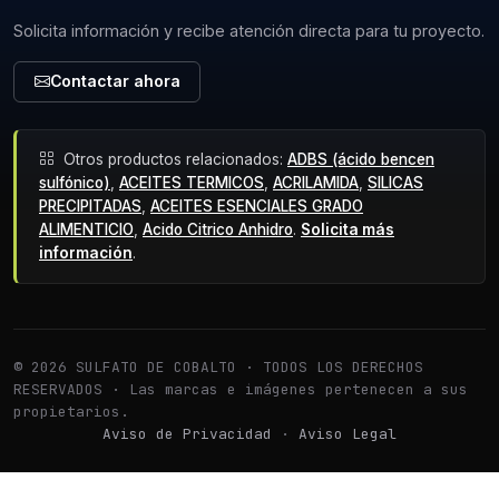
Solicita información y recibe atención directa para tu proyecto.
Contactar ahora
Otros productos relacionados:
ADBS (ácido bencen
sulfónico)
,
ACEITES TERMICOS
,
ACRILAMIDA
,
SILICAS
PRECIPITADAS
,
ACEITES ESENCIALES GRADO
ALIMENTICIO
,
Acido Citrico Anhidro
.
Solicita más
información
.
© 2026 SULFATO DE COBALTO · TODOS LOS DERECHOS
RESERVADOS · Las marcas e imágenes pertenecen a sus
propietarios.
Aviso de Privacidad
·
Aviso Legal