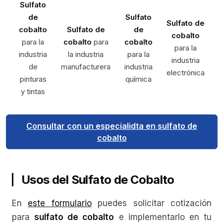
Sulfato
de
Sulfato
Sulfato de
cobalto
Sulfato de
de
cobalto
para la
cobalto
para
cobalto
para la
industria
la industria
para la
industria
de
manufacturera
industria
electrónica
pinturas
química
y tintas
Consultar con un especialidta en sulfato de
cobalto
Usos del Sulfato de Cobalto
En
este formulario
puedes solicitar cotización
para
sulfato de cobalto
e implementarlo en tu